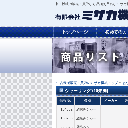
中古機械の販売・買取なら品揃え豊富なミサカ機
中古機械販売・買取のミサカ機械トップ
>
せ
シャーリング[t10未満]
情報No
機械
メーカー
154332
足踏みシャー
160285
足踏みシャー
223578
足踏みシャー