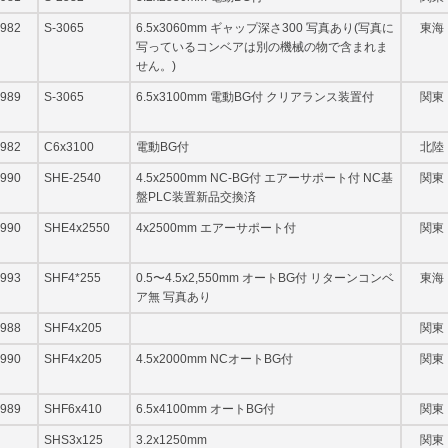
982
S-3065
6.5x3060mm ギャップ深さ300 写真あり(写真に
東海
写っているコンベアは別の機械の物で含まれま
せん。)
989
S-3065
6.5x3100mm 電動BG付 クリアランス装置付
関東
982
C6x3100
電動BG付
北陸
990
SHE-2540
4.5x2500mm NC-BG付 エアーサポート付 NC基
関東
盤PLC装置新品交換済
990
SHE4x2550
4x2500mm エアーサポート付
関東
993
SHF4*255
0.5〜4.5x2,550mm オートBG付 リターンコンベ
東海
ア無 写真あり
988
SHF4x205
関東
990
SHF4x205
4.5x2000mm NCオートBG付
関東
989
SHF6x410
6.5x4100mm オートBG付
関東
SHS3x125
3.2x1250mm
関東