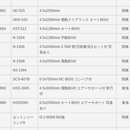
991
AD-525
4.5x2550mm
関東
ADH-520
4.5x2060mm 電動クリアランス オートBG付
関東
004
AST-512
4.5x1280mm オートBG付
関東
N-1504
4.5x1280mm 手動BG付
関東
N-1506
4.5x2000mm 3.7kW 替刃(研磨済)1セット付 写
関東
真あり
N-1508
4.5x2500mm 電動BG付
関東
N3-1564
関東
SCS-607B
6.5x700mm NC-BG付 コンベア付
関東
993
HSS-3045
4.5x3000mm 電動BG付 エアーサポート付 替刃
東海
付
989
HSS2565
6.5x2550mm オートBG付 エアーサポート 写真
東海
あり
セットシャー
t3.2 W300 BG無
関東
リングII