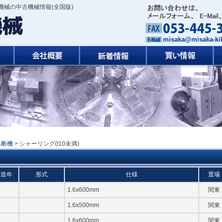
械の中古機械情報(全国版)
misaka@misaka-kik
ん断機
> シャーリング(t10未満)
製造年
形式
仕様
置場
1.6x600mm
関東
1.6x500mm
関東
1.6x600mm
関東