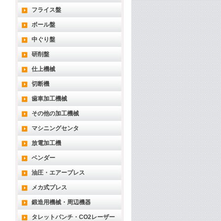
フライス盤
ボール盤
中ぐり盤
研削盤
仕上機械
切断機
歯車加工機械
その他の加工機械
マシニングセンタ
放電加工機
ベンダー
油圧・エアープレス
メカ式プレス
鍛造用機械・周辺機器
タレットパンチ・CO2レーザー