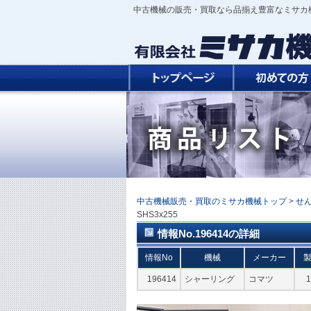
中古機械の販売・買取なら品揃え豊富なミサカ
中古機械販売・買取のミサカ機械トップ
>
せ
SHS3x255
情報No.196414の詳細
情報No
機械
メーカー
196414
シャーリング
コマツ
1