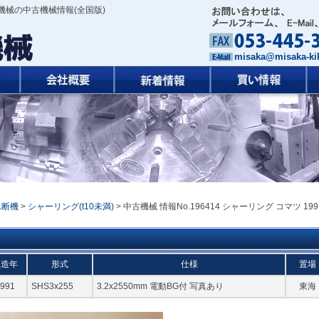
機械の中古機械情報(全国版)
misaka@misaka-kik
ん断機
>
シャーリング(t10未満)
> 中古機械 情報No.196414 シャーリング コマツ 199
製造年
形式
仕様
置場
991
SHS3x255
3.2x2550mm 電動BG付 写真あり
東海