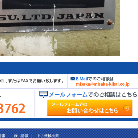
情報
｜
買い情報
｜
中古機械検索