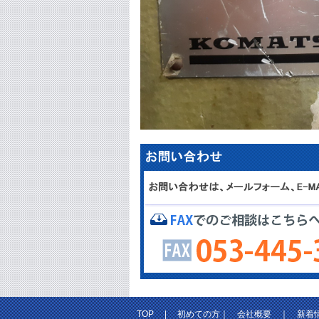
TOP
|
初めての方
｜
会社概要
｜
新着