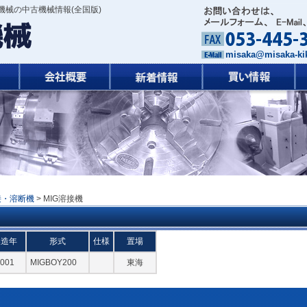
械の中古機械情報(全国版)
misaka@misaka-kik
接・溶断機
> MIG溶接機
製造年
形式
仕様
置場
001
MIGBOY200
東海