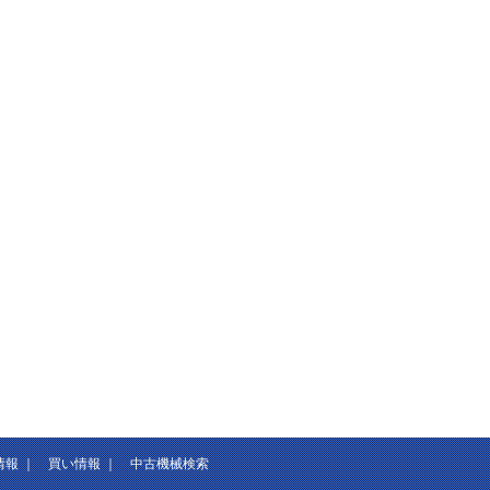
情報
｜
買い情報
｜
中古機械検索