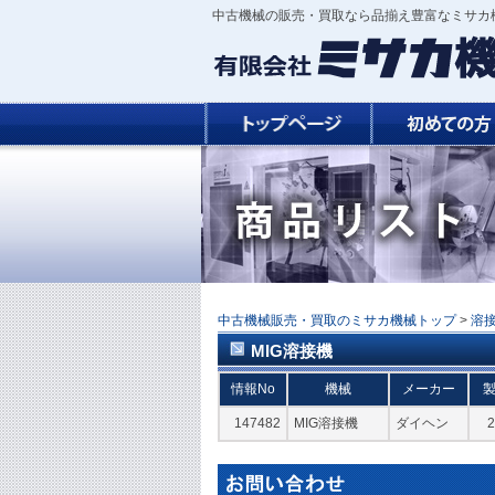
中古機械の販売・買取なら品揃え豊富なミサカ機
中古機械販売・買取のミサカ機械トップ
>
溶
MIG溶接機
情報No
機械
メーカー
147482
MIG溶接機
ダイヘン
2