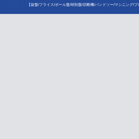
【旋盤/フライス/ボール盤/研削盤/切断機/バンドソー/マシニング/