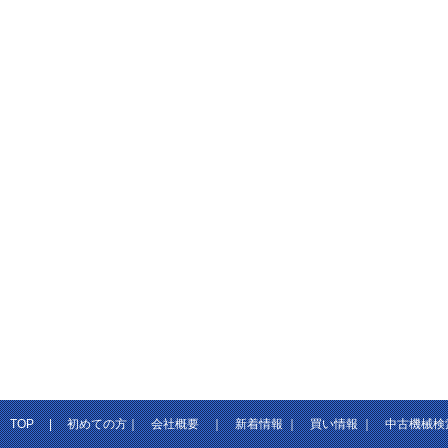
TOP
|
初めての方
｜
会社概要
｜
新着情報
｜
買い情報
｜
中古機械検