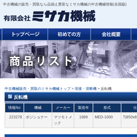
中古機械の販売・買取なら品揃え豊富なミサカ機械の中古機械情報(全国版)
中古機械販売・買取のミサカ機械トップ
>
溶接・溶断機
> 反転機
反転機
情報No
機械
メーカー
製造年
形式
223278
ポジショナー
マツモトメ
1989
MED-1000
T)850x8
ック