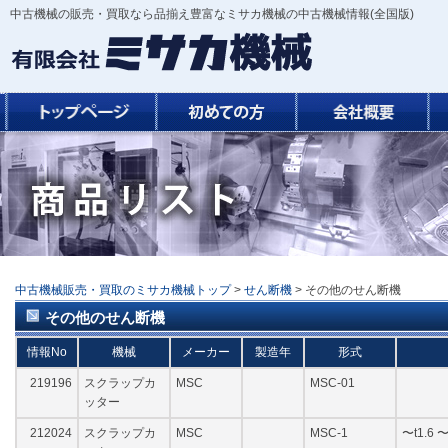
中古機械の販売・買取なら品揃え豊富なミサカ機械の中古機械情報(全国版)
中古機械販売・買取のミサカ機械トップ
>
せん断機
> その他のせん断機
その他のせん断機
情報No
機械
メーカー
製造年
形式
219196
スクラップカ
MSC
MSC-01
ッター
212024
スクラップカ
MSC
MSC-1
〜t1.6 