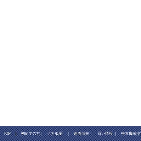
TOP
|
初めての方
｜
会社概要
｜
新着情報
｜
買い情報
｜
中古機械検