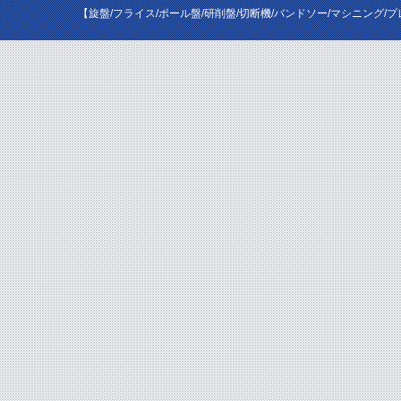
【旋盤/フライス/ボール盤/研削盤/切断機/バンドソー/マシニング/