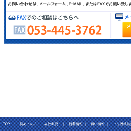
TOP
|
初めての方
｜
会社概要
｜
新着情報
｜
買い情報
｜
中古機械検