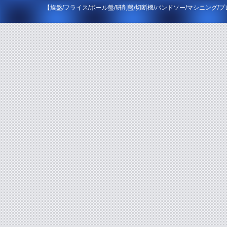
【旋盤/フライス/ボール盤/研削盤/切断機/バンドソー/マシニング/