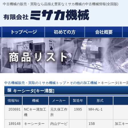
中古機械の販売・買取なら品揃え豊富なミサカ機械の中古機械情報(全国版)
中古機械販売・買取のミサカ機械トップ
>
その他の加工機械
> キーシータ(キー
キーシータ[キー溝盤]
情報No
機械
メーカー
製造年
形式
203691
NCキー溝加工
元久保工作
1995
MH-AL-1
機
所
189148
キーシーター
内山デービ
15B
加工キー