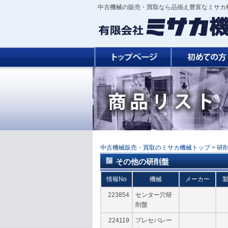
中古機械の販売・買取なら品揃え豊富なミサカ機
中古機械販売・買取のミサカ機械トップ
>
研
その他の研削盤
情報No
機械
メーカー
223854
センター穴研
削盤
224119
プレセパレー