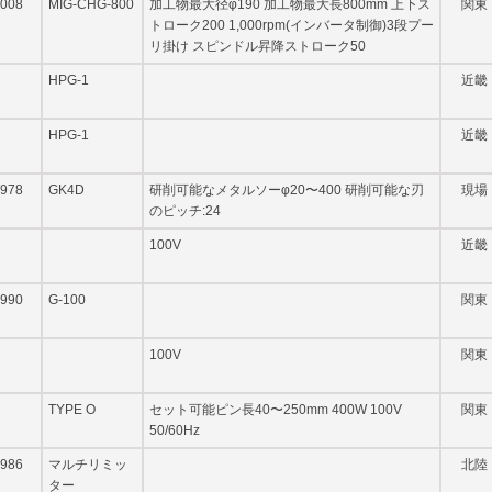
008
MIG-CHG-800
加工物最大径φ190 加工物最大長800mm 上下ス
関東
トローク200 1,000rpm(インバータ制御)3段プー
リ掛け スピンドル昇降ストローク50
HPG-1
近畿
HPG-1
近畿
978
GK4D
研削可能なメタルソーφ20〜400 研削可能な刃
現場
のピッチ:24
100V
近畿
990
G-100
関東
100V
関東
TYPE O
セット可能ピン長40〜250mm 400W 100V
関東
50/60Hz
986
マルチリミッ
北陸
ター