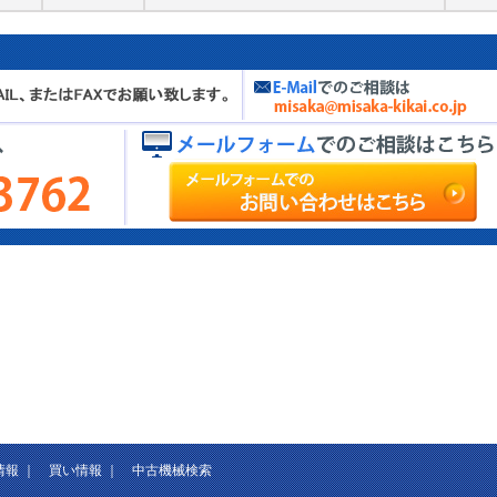
情報
｜
買い情報
｜
中古機械検索