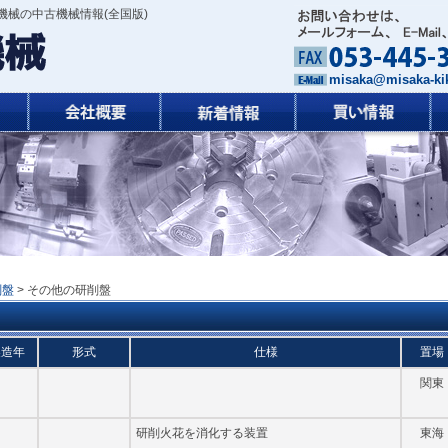
械の中古機械情報(全国版)
misaka@misaka-kik
削盤
> その他の研削盤
製造年
形式
仕様
置場
関東
研削火花を消化する装置
東海