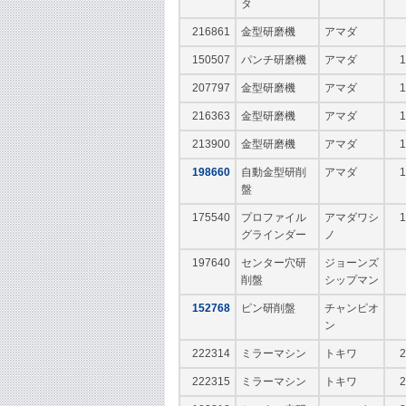
タ
216861
金型研磨機
アマダ
150507
パンチ研磨機
アマダ
1
207797
金型研磨機
アマダ
1
216363
金型研磨機
アマダ
1
213900
金型研磨機
アマダ
1
198660
自動金型研削
アマダ
1
盤
175540
プロファイル
アマダワシ
1
グラインダー
ノ
197640
センター穴研
ジョーンズ
削盤
シップマン
152768
ピン研削盤
チャンピオ
ン
222314
ミラーマシン
トキワ
2
222315
ミラーマシン
トキワ
2