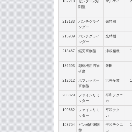
182218
センター穴研
マルエイ
2
削盤
213183
パンチグライ
光精機
ンダー
215939
パンチグライ
光精機
ンダー
218467
鋸刃研削盤
津根精機
1
186593
彫刻機用刃物
飯田
研磨
212612
ホブカッター
浜井産業
1
研削盤
203829
ファインリミ
平和テクニ
ッター
カ
199662
ファインリミ
平和テクニ
ッター
カ
153754
ピン端面研削
平和テクニ
1
盤
カ