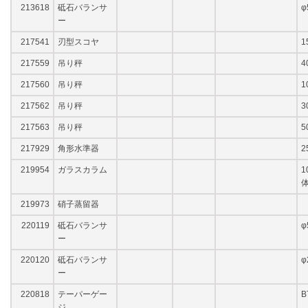
213618
砥石バランサ
φ
ー
217541
刃型スコヤ
1
217559
吊り秤
4
217560
吊り秤
1
217562
吊り秤
3
217563
吊り秤
5
217929
角形水準器
2
219954
ガラスカラム
1
219973
硝子蒸留器
220119
砥石バランサ
φ
ー
220120
砥石バランサ
φ
ー
220818
テーパーゲー
B
ジ