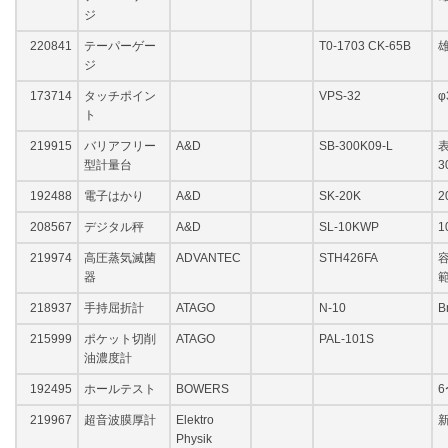
ジ
220841
テーパーゲー
T0-1703 CK-65B
ジ
173714
タッチポイン
VPS-32
φ
ト
219915
バリアフリー
A&D
SB-300K09-L
表
型計量台
3
192488
電子はかり
A&D
SK-20K
2
208567
デジタル秤
A&D
SL-10KWP
1
219974
高圧蒸気滅菌
ADVANTEC
STH426FA
容
器
範
218937
手持屈折計
ATAGO
N-10
B
215999
ポケット切削
ATAGO
PAL-101S
油濃度計
192495
ホールテスト
BOWERS
6
219967
超音波膜厚計
Elektro
Physik