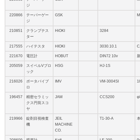
ジ
220866
テーパーゲー
GSK
M
ジ
210851
クランプテス
HiOKI
3284
ター
217555
ハイテスタ
HIOKI
3030.10.1
C
221670
電圧計
HOBUT
DIN72 10v
205059
スイベルVブロ
HSG
HJ-1S
ック
216026
ポータバイブ
IMV
VM-3004SI
1
ロ
196457
精密セラミッ
JAM
CCS200
φ
クス円筒スコ
ヤ
219966
錠剤目視検査
JEIL
T1-30-A
機
MACHINE
CO.