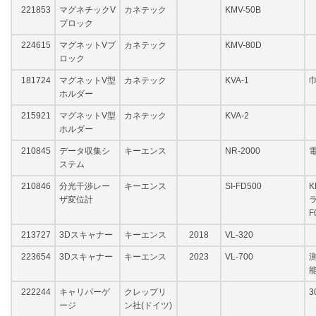
221853
マグネチックV
カネテック
KMV-50B
ブロック
224615
マグネットVブ
カネテック
KMV-80D
ロック
181724
マグネットV型
カネテック
KVA-1
巾
ホルダー
215921
マグネットV型
カネテック
KVA-2
ホルダー
210845
データ収集シ
キーエンス
NR-2000
ステム
210846
分光干渉レー
キーエンス
SI-FD500
K
ザ変位計
ラ
F
213727
3Dスキャナー
キーエンス
2018
VL-320
223654
3Dスキャナー
キーエンス
2023
VL-700
測
222244
キャリパーゲ
クレップリ
3
ージ
ン社(ドイツ)