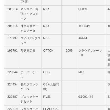
(内側)
205214
キャリパー内
NSK
Q00-M
4
側マイクロメ
ータ
205216
棒形内側マイ
NSK
YOB03M
1
クロメータ
173237
スイベルVブロ
NSS
APM-1
ック
199791
形状測定機
OPTON
2006
クラウドフォーマ
カ
ーII
測
算
220844
テーパーゲー
OSG
MT3
ジ
224454
長尺ブロック
OSK(大阪精
5
ゲージ
機)
220887
ブロックゲー
P.V.E.
0.1001-4吋
8
ジセット
222219
シリンダーゲ
PEACOCK
1