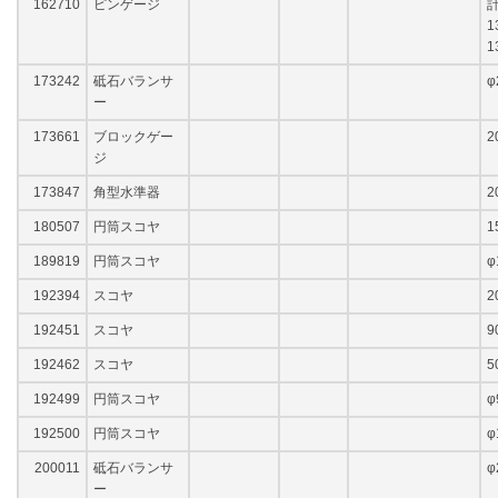
162710
ピンゲージ
計
1
1
173242
砥石バランサ
φ
ー
173661
ブロックゲー
2
ジ
173847
角型水準器
2
180507
円筒スコヤ
1
189819
円筒スコヤ
φ
192394
スコヤ
2
192451
スコヤ
9
192462
スコヤ
5
192499
円筒スコヤ
φ
192500
円筒スコヤ
φ
200011
砥石バランサ
φ
ー