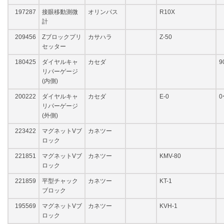
197287
接眼移動測微
オリンパス
R10X
計
209456
Zブロックプリ
カサハラ
Z-50
セッター
180425
ダイヤルキャ
カセダ
9
リパーゲージ
(内側)
200222
ダイヤルキャ
カセダ
E-0
0
リパーゲージ
(外側)
223422
マグネットVブ
カネツー
ロック
221851
マグネットVブ
カネツー
KMV-80
ロック
221859
平型チャック
カネツー
KT-1
ブロック
195569
マグネットVブ
カネツー
KVH-1
ロック