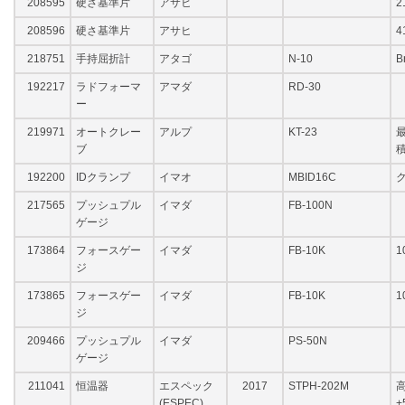
208595
硬さ基準片
アサヒ
2
208596
硬さ基準片
アサヒ
4
218751
手持屈折計
アタゴ
N-10
B
192217
ラドフォーマ
アマダ
RD-30
ー
219971
オートクレー
アルプ
KT-23
最
ブ
積
192200
IDクランプ
イマオ
MBID16C
ク
217565
プッシュプル
イマダ
FB-100N
ゲージ
173864
フォースゲー
イマダ
FB-10K
1
ジ
173865
フォースゲー
イマダ
FB-10K
1
ジ
209466
プッシュプル
イマダ
PS-50N
ゲージ
211041
恒温器
エスペック
2017
STPH-202M
高
(ESPEC)
+