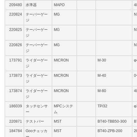
209480
水準器
MAPO
4
220824
テーパーゲー
MG
N
ジ
220825
テーパーゲー
MG
N
ジ
220826
テーパーゲー
MG
N
ジ
173791
ライダーゲー
MICRON
M-30
φ
ジ
173873
ライダーゲー
MICRON
M-40
0
ジ
173874
ライダーゲー
MICRON
M-80
4
ジ
186039
タッチセンサ
MPCシステ
TP/32
φ
ー
ム
220871
テストバー
MST
BT40-TBB50-300
B
184784
Gooチェッカ
MST
BT40-ZPB-200
2
ー