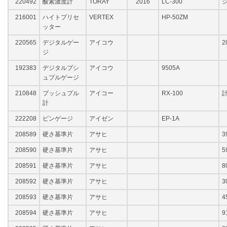
220492
酸素濃度計
TORAY
2016
LC-300
216001
ハイトプリセ
VERTEX
HP-50ZM
ッター
220565
デジタルゲー
アイコウ
2
ジ
192383
デジタルプシ
アイコウ
9505A
ュプルゲージ
210848
プッシュプル
アイコー
RX-100
計
計
222208
ピンゲージ
アイゼン
EP-1A
208589
硬さ基準片
アサヒ
3
208590
硬さ基準片
アサヒ
5
208591
硬さ基準片
アサヒ
8
208592
硬さ基準片
アサヒ
3
208593
硬さ基準片
アサヒ
4
208594
硬さ基準片
アサヒ
9