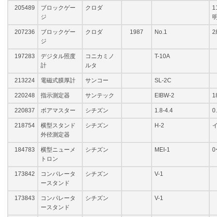
205489
ブロックゲー
クロダ
1
ジ
207236
ブロックゲー
クロダ
1987
No.1
2
ジ
197283
デジタル照度
コニカミノ
T-10A
計
ルタ
213224
電磁式膜厚計
サンコー
SL-2C
220248
指示測定器
サンテック
EIBW-2
1
220837
ボアマスター
シチズン
1.8-4.4
0
218754
横型スタンド
シチズン
H-2
外径測定器
184783
横型ニューメ
シチズン
MEI-1
0
トロン
173842
コンパレータ
シチズン
V-1
ースタンド
173843
コンパレータ
シチズン
V-1
ースタンド