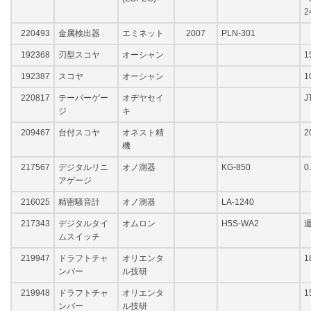
2
220493
金属検出器
エミネット
2007
PLN-301
192368
刃型スコヤ
オーシャン
1
192387
スコヤ
オーシャン
1
220817
テーパーゲー
オヂヤセイ
J
ジ
キ
209467
台付スコヤ
オネスト精
2
機
217567
デジタルリニ
オノ測器
KG-850
0
アゲージ
216025
精密騒音計
オノ測器
LA-1240
217343
デジタルタイ
オムロン
H5S-WA2
週
ムスイッチ
219947
ドラフトチャ
オリエンタ
1
ンバー
ル技研
219948
ドラフトチャ
オリエンタ
1
ンバー
ル技研