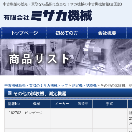
中古機械の販売・買取なら品揃え豊富なミサカ機械の中古機械情報(全国版)
中古機械販売・買取のミサカ機械トップ
>
測定機・試験機
> その他の試験機、
その他の試験機、測定機器
情報No
機械
メーカー
製造年
形式
162702
ピンゲージ
計
2
2