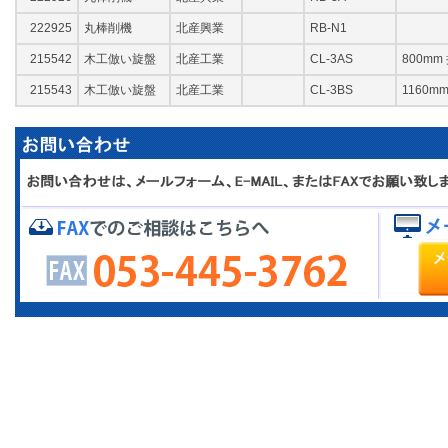
222925
丸棒削機
北産興業
RB-N1
215542
木工倣い旋盤
北産工業
CL-3AS
800m
215543
木工倣い旋盤
北産工業
CL-3BS
1160