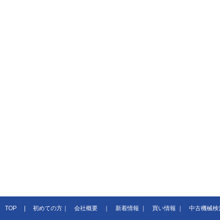
TOP
|
初めての方
｜
会社概要
｜
新着情報
｜
買い情報
｜
中古機械検