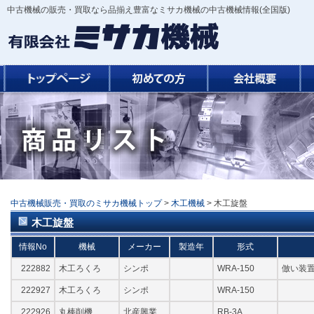
中古機械の販売・買取なら品揃え豊富なミサカ機械の中古機械情報(全国版)
中古機械販売・買取のミサカ機械トップ
>
木工機械
> 木工旋盤
木工旋盤
情報No
機械
メーカー
製造年
形式
222882
木工ろくろ
シンポ
WRA-150
倣い装置
222927
木工ろくろ
シンポ
WRA-150
222926
丸棒削機
北産興業
RB-3A