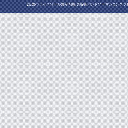
【旋盤/フライス/ボール盤/研削盤/切断機/バンドソー/マシニング/