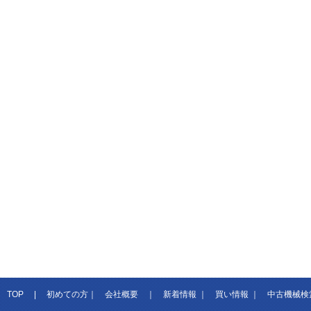
TOP
|
初めての方
｜
会社概要
｜
新着情報
｜
買い情報
｜
中古機械検