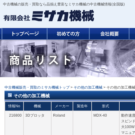
中古機械の販売・買取なら品揃え豊富なミサカ機械の中古機械情報(全国版)
中古機械販売・買取のミサカ機械トップ
>
その他の加工機械
> その他の加工機
その他の加工機械
情報No
機械
メーカー
製造年
形式
216800
3Dプロッタ
Roland
MDX-40
動作速度0.
スピンド
大100W
マニュア