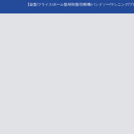
【旋盤/フライス/ボール盤/研削盤/切断機/バンドソー/マシニング/