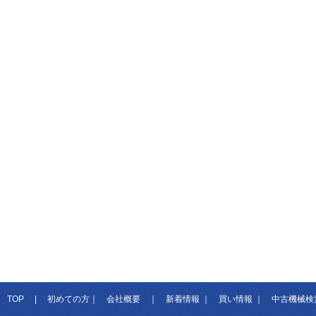
TOP
|
初めての方
｜
会社概要
｜
新着情報
｜
買い情報
｜
中古機械検