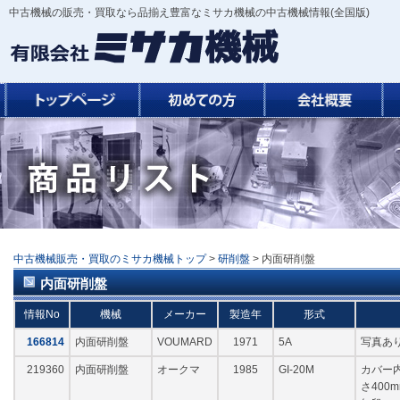
中古機械の販売・買取なら品揃え豊富なミサカ機械の中古機械情報(全国版)
中古機械販売・買取のミサカ機械トップ
>
研削盤
> 内面研削盤
内面研削盤
情報No
機械
メーカー
製造年
形式
166814
内面研削盤
VOUMARD
1971
5A
写真あ
219360
内面研削盤
オークマ
1985
GI-20M
カバー内
さ400