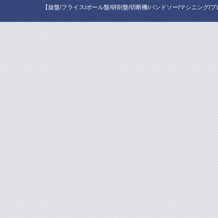
【旋盤/フライス/ボール盤/研削盤/切断機/バンドソー/マシニング/