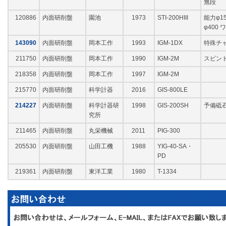
無段
120886
内面研削盤
園池
1973
STI-200HIII
能力φ15
φ400
143090
内面研削盤
岡本工作
1993
IGM-1DX
特殊チ
211750
内面研削盤
岡本工作
1990
IGM-2M
スピン
218358
内面研削盤
岡本工作
1997
IGM-2M
215770
内面研削盤
科学計器
2016
GIS-800LE
214227
内面研削盤
科学計器研
1998
GIS-200SH
予備砥石
究所
211465
内面研削盤
丸栄機械
2011
PIG-300
205530
内面研削盤
山田工機
1988
YIG-40-SA・
PD
219361
内面研削盤
東洋工業
1980
T-1334