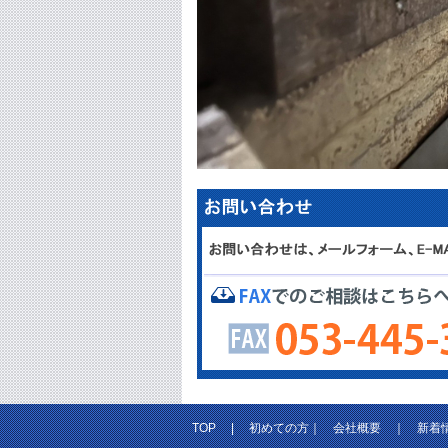
TOP
|
初めての方
｜
会社概要
｜
新着