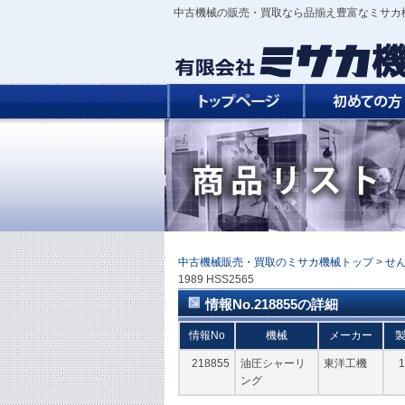
中古機械の販売・買取なら品揃え豊富なミサカ
中古機械販売・買取のミサカ機械トップ
>
せ
1989 HSS2565
情報No.218855の詳細
情報No
機械
メーカー
218855
油圧シャーリ
東洋工機
1
ング