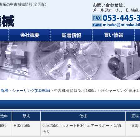
機械の中古機械情報(全国版)
misaka@misaka-kik
ん断機
>
シャーリング(t10未満)
> 中古機械 情報No.218855 油圧シャーリング 東洋
製造年
形式
仕様
置場
989
HSS2565
6.5x2550mm オートBG付 エアーサポート 写真
東海
あり