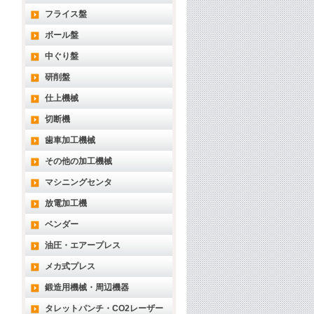
フライス盤
ボール盤
中ぐり盤
研削盤
仕上機械
切断機
歯車加工機械
その他の加工機械
マシニングセンタ
放電加工機
ベンダー
油圧・エアープレス
メカ式プレス
鍛造用機械・周辺機器
タレットパンチ・CO2レーザー