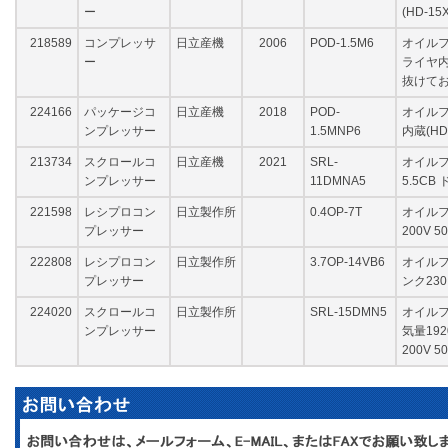
ー
(HD-1
218589
コンプレッサ
日立産機
2006
POD-1.5M6
オイルフリー
ー
ライヤ内
抜けて
224166
パッケージコ
日立産機
2018
POD-
オイルフ
ンプレッサー
1.5MNP6
内蔵(HD
213734
スクロールコ
日立産機
2021
SRL-
オイルフ
ンプレッサー
11DMNA5
5.5CB
221598
レシプロコン
日立製作所
0.4OP-7T
オイルフ
プレッサー
200V 5
222808
レシプロコン
日立製作所
3.7OP-14VB6
オイルフリ
プレッサー
ンク23
224020
スクロールコ
日立製作所
SRL-15DMN5
オイルフリ
ンプレッサー
気量192
200V 5