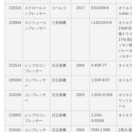
220316
スクロールコ
コベルコ
2017
ES2ADIII-6
オイルフリ
ンプレッサー
ル/min
218984
スクリューコ
三井精機
i-14015A3-R
オイルフ
ンプレッサー
15kW 吐
蔵ドライ
17A)
ッキン類
パレータ
ィルター
222514
レシプロコン
日立産機
2004
0.4OP-7T
オイルフリ
プレッサー
205009
コンプレッサ
日立産機
1.5OP-8.5T
オイルフ
ー
224169
コンプレッサ
日立産機
2003
1.5OU-9.5G6
オイルフ
ー
リットル/
トル
219955
レシプロコン
日立産機
2.2OU-
オイルフ
プレッサー
9.5G5/6
224181
コンプレッサ
日立産機
2004
POD-1.5M5
2馬力 最