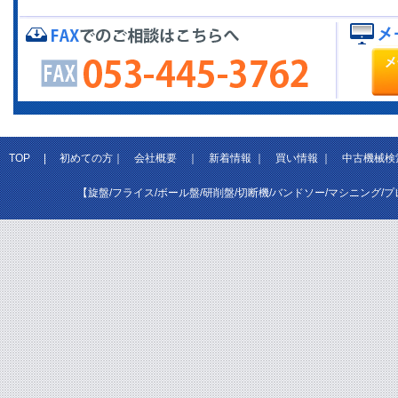
TOP
|
初めての方
｜
会社概要
｜
新着情報
｜
買い情報
｜
中古機械検
【旋盤/フライス/ボール盤/研削盤/切断機/バンドソー/マシニング/