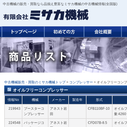
中古機械の販売・買取なら品揃え豊富なミサカ機械の中古機械情報(全国版)
中古機械販売・買取のミサカ機械トップ
>
コンプレッサー
> オイルフリーコン
オイルフリーコンプレッサー
情報No
機械
メーカー
製造年
形式
219943
ブースターコ
アネスト岩
CFB110BF-10
オイルフ
ンプレッサー
田
量:426
224548
パッケージコ
アネスト岩
CFD07B-8.5
オイルフリ