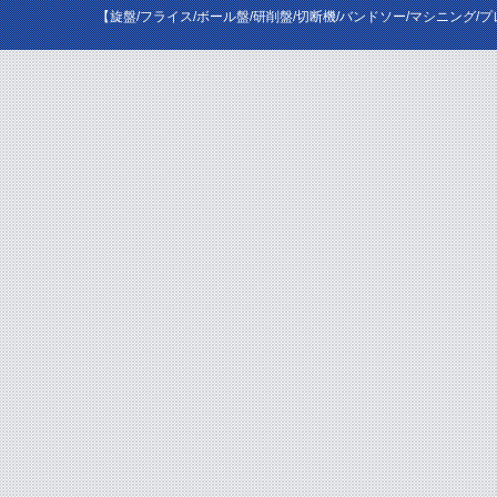
【旋盤/フライス/ボール盤/研削盤/切断機/バンドソー/マシニング/