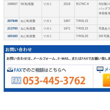
198607
NC転造盤
ツガミ
2016
R17NC-II
A仕様(
バッグフ
本前後 
207849
ねじ転造盤
ツガミ
1967
T-ROL15
213793
ねじ転造盤
ツガミ
1971
T-ROL15
写真あ
183183
ねじ転造盤
ツガミ
T-ROL20
20t 写