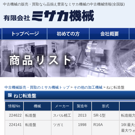
中古機械の販売・買取なら品揃え豊富なミサカ機械の中古機械情報(全国版)
中古機械販売・買取のミサカ機械トップ
>
その他の加工機械
> ねじ転造盤
ねじ転造盤
情報No
機械
メーカー
製造年
形式
224622
転造盤
スバル精工
2013
SR-1型
転造能力
224141
転造盤
ツガミ
1998
R16A
16t 最
最大ウ