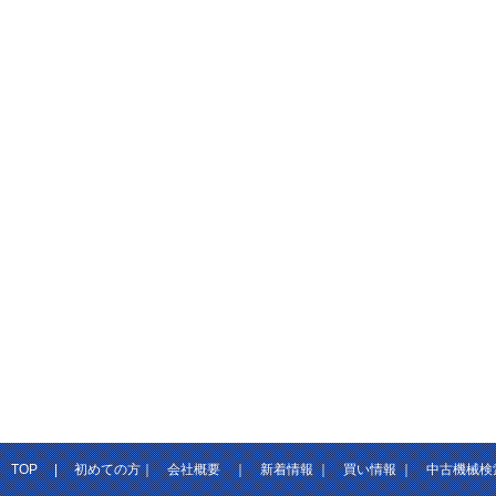
TOP
|
初めての方
｜
会社概要
｜
新着情報
｜
買い情報
｜
中古機械検