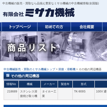
中古機械の販売・買取なら品揃え豊富なミサカ機械の中古機械情報(全国版)
中古機械販売・買取のミサカ機械トップ
>
溶接・溶断機
> その他の周辺機器
その他の周辺機器
情報No
機械
メーカー
製造年
形式
218689
ステンレス溶
タイホー工
TK-909S
100V 
接焼け取り機
業