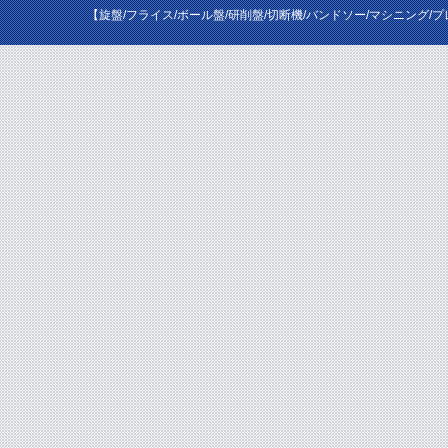
【旋盤/フライス/ボール盤/研削盤/切断機/バンドソー/マシニング/