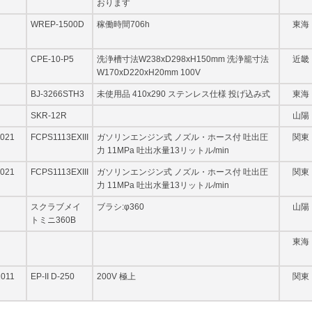
おります
WREP-1500D
稼働時間706h
東海
CPE-10-P5
洗浄槽寸法W238xD298xH150mm 洗浄籠寸法
近畿
W170xD220xH20mm 100V
BJ-3266STH3
未使用品 410x290 ステンレス仕様 投げ込み式
東海
SKR-12R
山陽
021
FCPS1113EXIII
ガソリンエンジン式 ノズル・ホース付 吐出圧
関東
力 11MPa 吐出水量13リットル/min
021
FCPS1113EXIII
ガソリンエンジン式 ノズル・ホース付 吐出圧
関東
力 11MPa 吐出水量13リットル/min
スクラブメイ
ブラシ:φ360
山陽
トミニ360B
東海
2011
EP-II D-250
200V 極上
関東