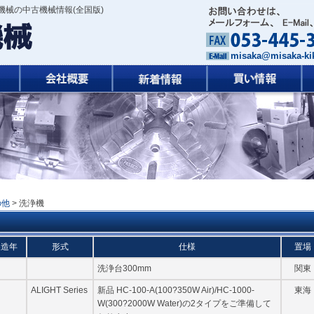
械の中古機械情報(全国版)
misaka@misaka-kik
の他
> 洗浄機
製造年
形式
仕様
置場
洗浄台300mm
関東
ALIGHT Series
新品 HC-100-A(100?350W Air)/HC-1000-
東海
W(300?2000W Water)の2タイプをご準備して