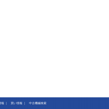
情報
｜
買い情報
｜
中古機械検索