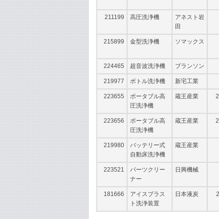
211199
高圧洗浄機
アネスト岩
田
215899
金型洗浄機
ソマックス
224465
超音波洗浄機
ブランソン
219977
ボトル洗浄機
新宅工業
223655
ポータブル高
蔵王産業
2
圧洗浄機
223656
ポータブル高
蔵王産業
2
圧洗浄機
219980
バッテリー式
蔵王産業
自動床洗浄機
223521
パーツクリー
日興機械
ナー
181666
アイスブラス
日本液炭
ト洗浄装置