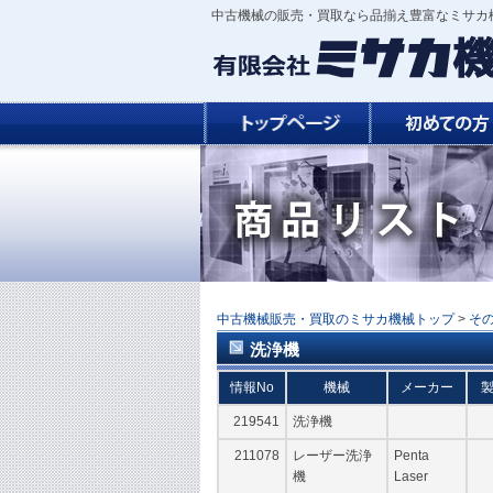
中古機械の販売・買取なら品揃え豊富なミサカ機
中古機械販売・買取のミサカ機械トップ
>
そ
洗浄機
情報No
機械
メーカー
219541
洗浄機
211078
レーザー洗浄
Penta
機
Laser