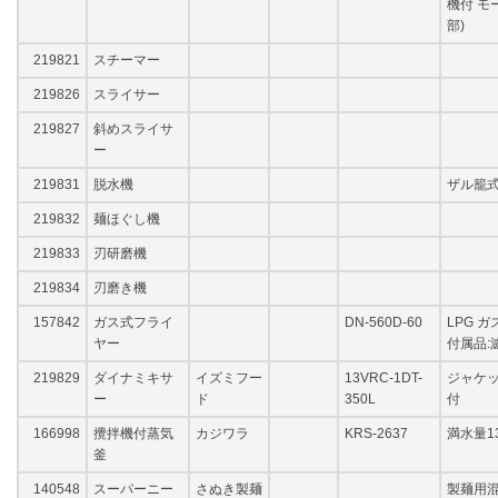
機付 モー
部)
219821
スチーマー
219826
スライサー
219827
斜めスライサ
ー
219831
脱水機
ザル籠
219832
麺ほぐし機
219833
刃研磨機
219834
刃磨き機
157842
ガス式フライ
DN-560D-60
LPG ガ
ヤー
付属品:
219829
ダイナミキサ
イズミフー
13VRC-1DT-
ジャケッ
ー
ド
350L
付
166998
攪拌機付蒸気
カジワラ
KRS-2637
満水量1
釜
140548
スーパーニー
さぬき製麺
製麺用