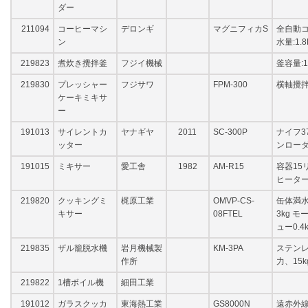
ダー
211094
コーヒーマシ
デロンギ
マグニフィカS
全自動コ
ン
水量:1.8
219823
煮炊き攪拌釜
フジイ機械
釜容量:1
219830
プレッシャー
フジサワ
FPM-300
横軸攪
ケーキミキサ
ー
191013
サイレントカ
ヤナギヤ
2011
SC-300P
ナイフ37
ッター
ンローダ
191015
ミキサー
愛工舎
1982
AM-R15
容器15
ヒータ
219820
クッキングミ
梶原工業
OMVP-CS-
缶体満水量
キサー
08FTEL
3kg モ
ュー0.4
219835
ザル籠脱水機
岩月機械製
KM-3PA
ステンレ
作所
力、15k
219822
1槽ボイル機
細田工業
191012
ガラスクッカ
東海熱工業
GS8000N
遠赤外