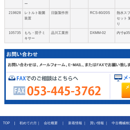
ー
219828
レトルト殺菌
日阪製作所
RCS-80/20S
熱水スプ
装置
セット 
り
105735
もち・団子ミ
品川工業所
DXMM-02
内寸φ35
キサー
TOP
|
初めての方
｜
会社概要
｜
新着情報
｜
買い情報
｜
中古機械検