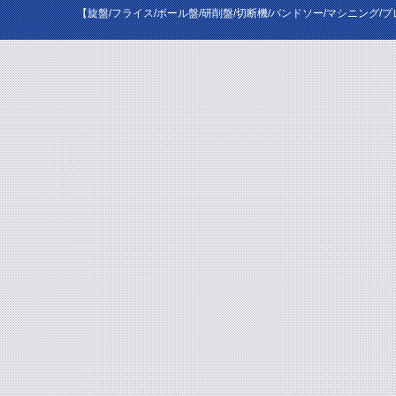
【旋盤/フライス/ボール盤/研削盤/切断機/バンドソー/マシニング/