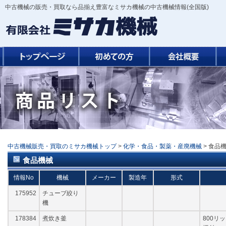
中古機械の販売・買取なら品揃え豊富なミサカ機械の中古機械情報(全国版)
中古機械販売・買取のミサカ機械トップ
>
化学・食品・製薬・産廃機械
> 食品
食品機械
情報No
機械
メーカー
製造年
形式
175952
チューブ絞り
機
178384
煮炊き釜
800リ