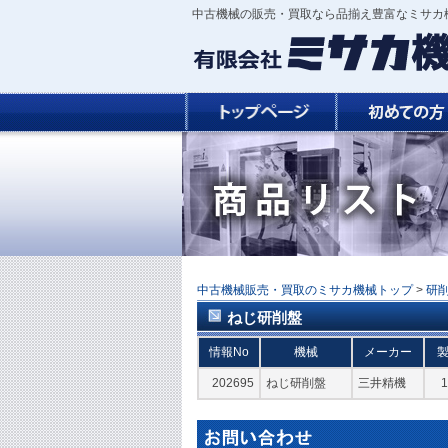
中古機械の販売・買取なら品揃え豊富なミサカ機
中古機械販売・買取のミサカ機械トップ
>
研
ねじ研削盤
情報No
機械
メーカー
202695
ねじ研削盤
三井精機
1