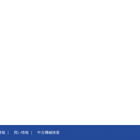
情報
｜
買い情報
｜
中古機械検索