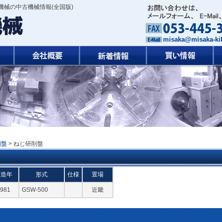
械の中古機械情報(全国版)
misaka@misaka-kik
削盤
> ねじ研削盤
製造年
形式
仕様
置場
981
GSW-500
近畿