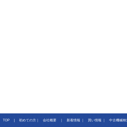
TOP
|
初めての方
｜
会社概要
｜
新着情報
｜
買い情報
｜
中古機械検