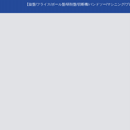
【旋盤/フライス/ボール盤/研削盤/切断機/バンドソー/マシニング/