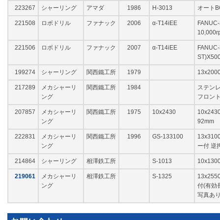
223267
シャーリング
アマダ
1986
H-3013
オートB
221508
ロボドリル
ファナック
2006
α-T14iEE
FANUC-3
10,000r
221506
ロボドリル
ファナック
2007
α-T14iEE
FANUC-
ST)X500
199274
シャーリング
関西鐵工所
1979
13x20
217289
メカシャーリ
関西鐵工所
1984
ステンレス
ング
フロント
207857
メカシャーリ
関西鐵工所
1975
10x2430
10x24
ング
92mm
222831
メカシャーリ
関西鐵工所
1996
GS-133100
13x31
ング
ー付 逆
214864
シャーリング
相澤鉄工所
S-1013
10x13
219061
メカシャーリ
相澤鉄工所
S-1325
13x25
ング
付(有効
写真あ