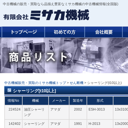
中古機械の販売・買取なら品揃え豊富なミサカ機械の中古機械情報(全国版)
中古機械販売・買取のミサカ機械トップ
>
せん断機
> シャーリング(t10以上)
シャーリング[t10以上]
情報No
機械
メーカー
製造年
形式
224524
油圧シャーリ
アマダ
2002
ESH-3013
13x3
ング
142402
シャーリング
アマダ
1991
H-2013
13x20