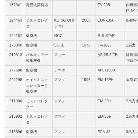
157841
薄膜式蒸発器
EV-205
内容量
圧力0.4
224463
ミストコレク
KURAKO(ク
2005
EUN-10A
0.4kW
ター
ラコ)
194287
集塵機
NCC
RULSTAR
173040
集塵機
SGKC
1976
FV-1007
1馬力
219813
パルスエアー
アコー
AS-25-3-TR
濾過面積
式集塵機
ブロワー
177588
集塵機
アマダ
AFC-1500
222298
オイルミスト
アマノ
1996
EM-15FH
集塵装
コレクターと
集塵機
215900
ミストコレク
アマノ
EM-30e
2馬力 
ター
215902
ミストコレク
アマノ
EM-30e
2馬力 
ター
215896
集塵機
アマノ
FCA-45
3馬力