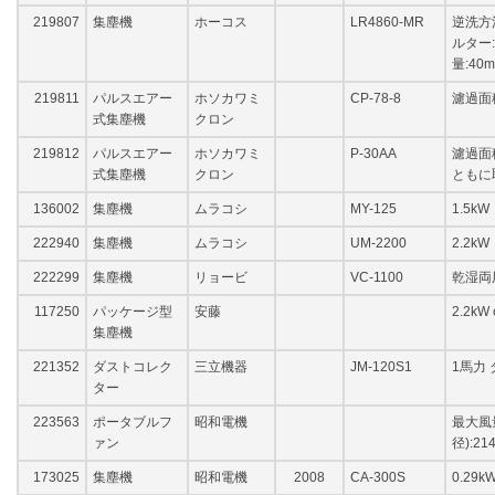
219807
集塵機
ホーコス
LR4860-MR
逆洗方
ルター:
量:40m
219811
パルスエアー
ホソカワミ
CP-78-8
濾過面
式集塵機
クロン
219812
パルスエアー
ホソカワミ
P-30AA
濾過面積
式集塵機
クロン
ともに
136002
集塵機
ムラコシ
MY-125
1.5kW
222940
集塵機
ムラコシ
UM-2200
2.2kW
222299
集塵機
リョービ
VC-1100
乾湿両
117250
パッケージ型
安藤
2.2kW
集塵機
221352
ダストコレク
三立機器
JM-120S1
1馬力
ター
223563
ポータブルフ
昭和電機
最大風量
ァン
径):21
173025
集塵機
昭和電機
2008
CA-300S
0.29k