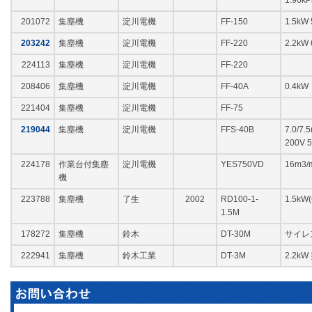
1.96
201072
集塵機
淀川電機
FF-150
1.5k
203242
集塵機
淀川電機
FF-220
2.2kW
224113
集塵機
淀川電機
FF-220
208406
集塵機
淀川電機
FF-40A
0.4kW
221404
集塵機
淀川電機
FF-75
219044
集塵機
淀川電機
FFS-40B
7.0/7
200V 
224178
作業台付集塵
淀川電機
YES750VD
16m3/
機
223788
集塵機
了生
2002
RD100-1-
1.5kW(
1.5M
178272
集塵機
鈴木
DT-30M
サイレ
222941
集塵機
鈴木工業
DT-3M
2.2k