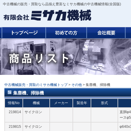
中古機械の販売・買取なら品揃え豊富なミサカ機械の中古機械情報(全国版)
中古機械販売・買取のミサカ機械トップ
>
その他
> 集塵機、掃除機
集塵機、掃除機
情報No
機械
メーカー
製造年
形式
219814
サイクロン
直胴φ4
ースφ5
219815
サイクロン
φ640