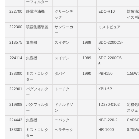
ーフィルター
222700
静電浄油機
クリーンテ
EDC-R10
対象油
ック
イズ:幅4
222300
噴霧集塵装置
サンワーカ
ミストピュア
ー
213575
集塵機
スイデン
1989
SDC-2200CS-
6
224114
集塵機
スイデン
1989
SDC-2200CS-
6
133300
ミストコレク
タバイ
1990
PBH150
1.5kW
ター
222901
バグフィルタ
トーチク
KBH-5P
ー
219808
バグフィルタ
ドナルドソ
TD270-0102
定格処理
ー
ン
スジェ
224443
集塵機
ニバック
NBC-220-2
CAPAC
133301
ミストコレク
ヘラテック
HR-1000
0.75
ター