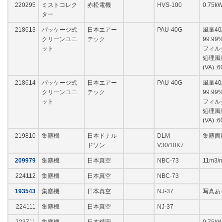
220295
ミストコレク
赤松電機
HVS-100
0.75k
ター
218613
パッケージ式
日本エアー
PAU-40G
風量40
クリーンユニ
テック
99.9
ット
フィル
処理風量
(VA) :6
218614
パッケージ式
日本エアー
PAU-40G
風量40
クリーンユニ
テック
99.9
ット
フィル
処理風量
(VA) :6
219810
集塵機
日本ドナル
DLM-
集塵面積
ドソン
V30/10K7
209979
集塵機
日本真空
NBC-73
11m3/
224112
集塵機
日本真空
NBC-73
193543
集塵機
日本真空
NJ-37
写真あ
224111
集塵機
日本真空
NJ-37