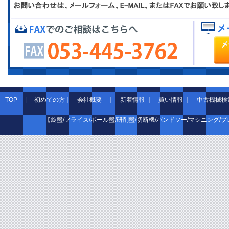
TOP
|
初めての方
｜
会社概要
｜
新着情報
｜
買い情報
｜
中古機械検
【旋盤/フライス/ボール盤/研削盤/切断機/バンドソー/マシニング/