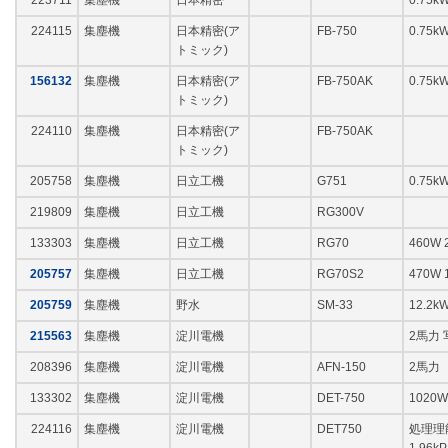
223711
集塵機
日本精密
0.75k
224115
集塵機
日本精密(ア
FB-750
0.75k
トミック)
156132
集塵機
日本精密(ア
FB-750AK
0.75k
トミック)
224110
集塵機
日本精密(ア
FB-750AK
トミック)
205758
集塵機
日立工機
G751
0.75k
219809
集塵機
日立工機
RG300V
133303
集塵機
日立工機
RG70
460W 
205757
集塵機
日立工機
RG70S2
470W
205759
集塵機
野水
SM-33
12.2k
215563
集塵機
淀川電機
2馬力
208396
集塵機
淀川電機
AFN-150
2馬力
133302
集塵機
淀川電機
DET-750
1020W
224116
集塵機
淀川電機
DET750
処理理能