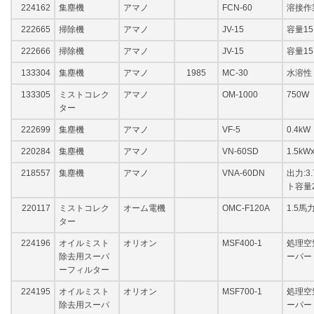
224162
集塵機
アマノ
FCN-60
溶接作業
222665
掃除機
アマノ
JV-15
容量15
222666
掃除機
アマノ
JV-15
容量15
133304
集塵機
アマノ
1985
MC-30
水溶性
133305
ミストコレク
アマノ
OM-1000
750W
ター
222699
集塵機
アマノ
VF-5
0.4kW
220284
集塵機
アマノ
VN-60SD
1.5
218557
集塵機
アマノ
VNA-60DN
出力:3
ト容量
220117
ミストコレク
オーム電機
OMC-F120A
1.5馬
ター
224196
オイルミスト
オリオン
MSF400-1
処理空気
除去用スーパ
ーパー
ーフィルター
224195
オイルミスト
オリオン
MSF700-1
処理空気
除去用スーパ
ーパー