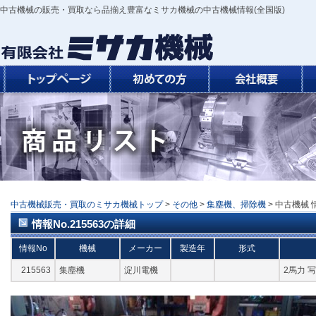
中古機械の販売・買取なら品揃え豊富なミサカ機械の中古機械情報(全国版)
中古機械販売・買取のミサカ機械トップ
>
その他
>
集塵機、掃除機
> 中古機械 
情報No.215563の詳細
情報No
機械
メーカー
製造年
形式
215563
集塵機
淀川電機
2馬力 