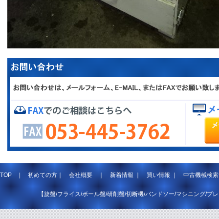
TOP
|
初めての方
｜
会社概要
｜
新着情報
｜
買い情報
｜
中古機械検索
【旋盤/フライス/ボール盤/研削盤/切断機/バンドソー/マシニング/プ