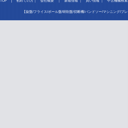
TOP
|
初めての方
｜
会社概要
｜
新着情報
｜
買い情報
｜
中古機械検索
【旋盤/フライス/ボール盤/研削盤/切断機/バンドソー/マシニング/プ