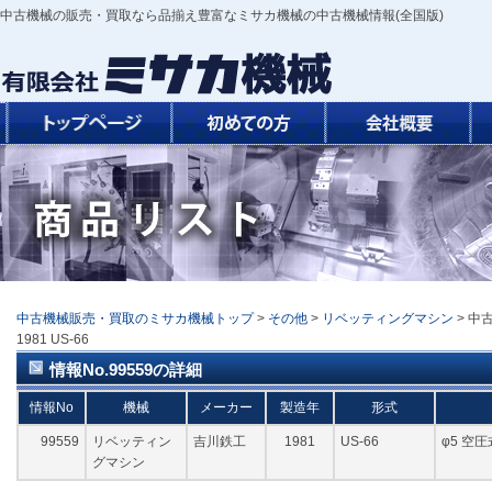
中古機械の販売・買取なら品揃え豊富なミサカ機械の中古機械情報(全国版)
中古機械販売・買取のミサカ機械トップ
>
その他
>
リベッティングマシン
> 中
1981 US-66
情報No.99559の詳細
情報No
機械
メーカー
製造年
形式
99559
リベッティン
吉川鉄工
1981
US-66
φ5 空圧
グマシン