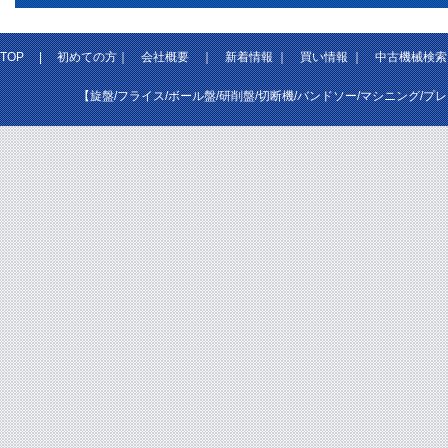
TOP
|
初めての方
｜
会社概要
｜
新着情報
｜
買い情報
｜
中古機械検索
【旋盤/フライス/ボール盤/研削盤/切断機/バンドソー/マシニング/プ