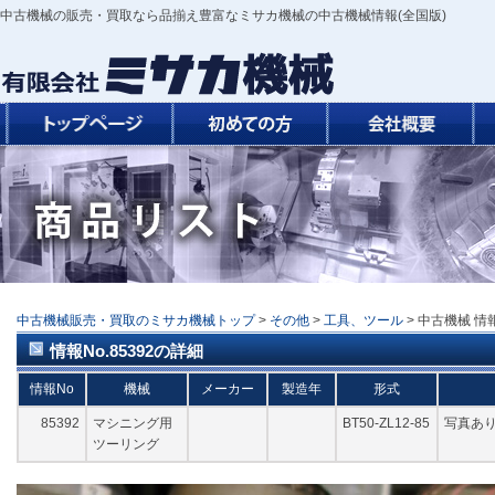
中古機械の販売・買取なら品揃え豊富なミサカ機械の中古機械情報(全国版)
中古機械販売・買取のミサカ機械トップ
>
その他
>
工具、ツール
> 中古機械 情報
情報No.85392の詳細
情報No
機械
メーカー
製造年
形式
85392
マシニング用
BT50-ZL12-85
写真あ
ツーリング