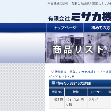
中古機械の販売・買取なら品揃え豊富なミサカ
中古機械販売・買取のミサカ機械トップ
>
旋
ダ パイセットNo.6
情報No.83745の詳細
情報No
機械
メーカー
83745
パイプねじ切
アサダ
り機