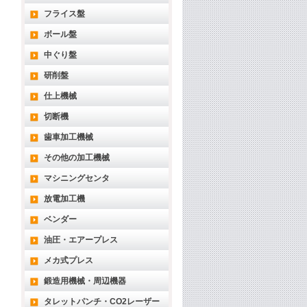
フライス盤
ボール盤
中ぐり盤
研削盤
仕上機械
切断機
歯車加工機械
その他の加工機械
マシニングセンタ
放電加工機
ベンダー
油圧・エアープレス
メカ式プレス
鍛造用機械・周辺機器
タレットパンチ・CO2レーザー