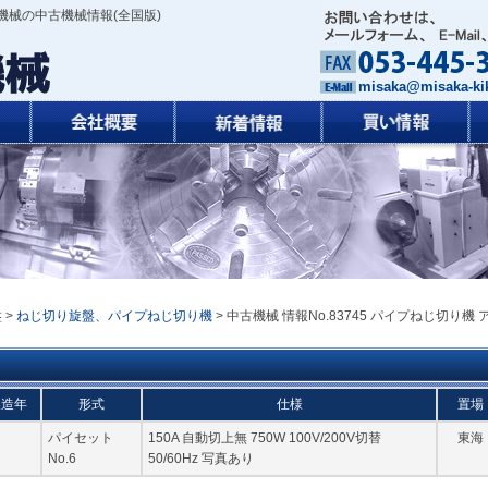
機械の中古機械情報(全国版)
misaka@misaka-kik
盤
>
ねじ切り旋盤、パイプねじ切り機
> 中古機械 情報No.83745 パイプねじ切り機 
製造年
形式
仕様
置場
パイセット
150A 自動切上無 750W 100V/200V切替
東海
No.6
50/60Hz 写真あり