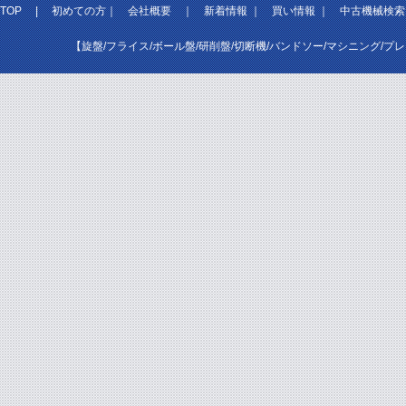
TOP
|
初めての方
｜
会社概要
｜
新着情報
｜
買い情報
｜
中古機械検索
【旋盤/フライス/ボール盤/研削盤/切断機/バンドソー/マシニング/プ