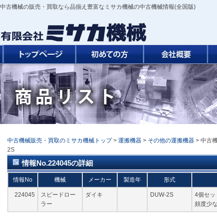
中古機械の販売・買取なら品揃え豊富なミサカ機械の中古機械情報(全国版)
中古機械販売・買取のミサカ機械トップ
>
運搬機器
>
その他の運搬機器
> 中古
2S
情報No.224045の詳細
情報No
機械
メーカー
製造年
形式
224045
スピードロー
ダイキ
DUW-2S
4個セッ
ラー
頻度少な