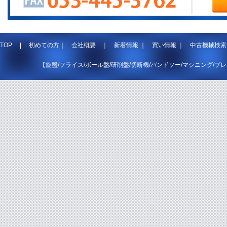
TOP
|
初めての方
｜
会社概要
｜
新着情報
｜
買い情報
｜
中古機械検索
【旋盤/フライス/ボール盤/研削盤/切断機/バンドソー/マシニング/プ