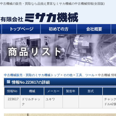
中古機械の販売・買取なら品揃え豊富なミサカ機械の中古機械情報(全国版)
中古機械販売・買取のミサカ機械トップ
>
その他
>
工具、ツール
> 中古機械 情
情報No.223617の詳細
情報No
機械
メーカー
製造年
形式
223617
ドリルチャッ
ユキワ
チャック
ク
ドルx2