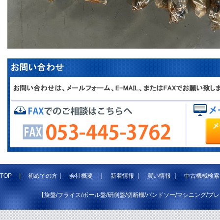
TOP
|
初めての方
｜
会社概要
｜
新着情報
｜
買い情報
｜
中古機械検索
【旋盤/フライス/ボール盤/研削盤/切断機/バンドソー/マシニング/プ