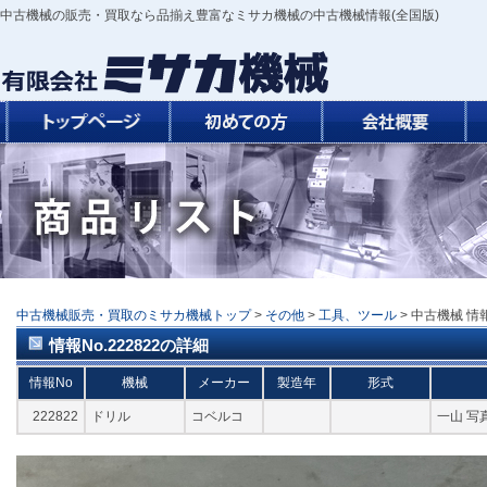
中古機械の販売・買取なら品揃え豊富なミサカ機械の中古機械情報(全国版)
中古機械販売・買取のミサカ機械トップ
>
その他
>
工具、ツール
> 中古機械 情報
情報No.222822の詳細
情報No
機械
メーカー
製造年
形式
222822
ドリル
コベルコ
一山 写