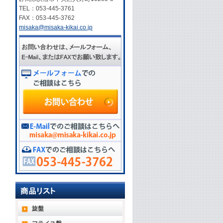
TEL：053-445-3761
FAX：053-445-3762
misaka@misaka-kikai.co.jp
旋盤