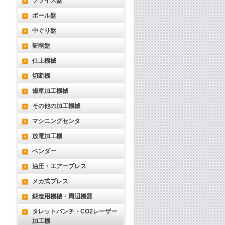
フライス盤
ボール盤
中ぐり盤
研削盤
仕上機械
切断機
歯車加工機械
その他の加工機械
マシニングセンタ
放電加工機
ベンダー
油圧・エアープレス
メカ式プレス
鍛造用機械・周辺機器
タレットパンチ・CO2レーザー
加工機