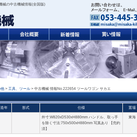
機械の中古機械情報(全国版)
misaka@misaka-kik
の他
>
工具、ツール
> 中古機械 情報No.222654 ツールワゴン サカエ
製造年
形式
仕様
置場
外寸:W820xD530xH880mm ハンドル、取っ手
東海
を除く寸法:750x500xH880mm 写真あり 【売約
済】