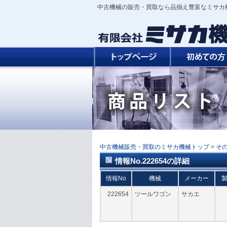
中古機械の販売・買取なら品揃え豊富なミサカ
中古機械販売・買取のミサカ機械トップ
>
そ
情報No.222654の詳細
情報No
機械
メーカー
222654
ツールワゴン
サカエ