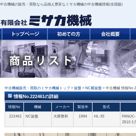
中古機械の販売・買取なら品揃え豊富なミサカ機械の中古機械情報(全国版)
中古機械販売・買取のミサカ機械トップ
>
旋盤
>
NC横旋盤
> 中古機械 情報No.2
情報No.222461の詳細
情報No
機械
メーカー
製造年
形式
222461
NC旋盤
大隈豊和
1994
HL-35
FANUC
Z610 