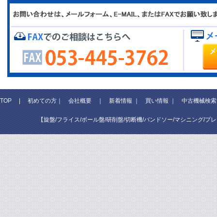
TOP
|
初めての方
｜
会社概要
｜
新着情報
｜
買い情報
｜
中古機械検索
【旋盤/フライス/ボール盤/研削盤/切断機/バンドソー/マシニング/プ