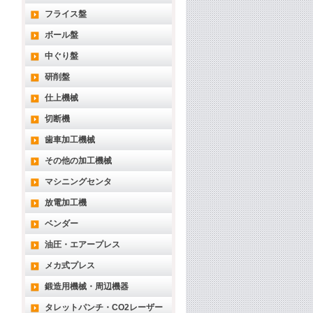
フライス盤
ボール盤
中ぐり盤
研削盤
仕上機械
切断機
歯車加工機械
その他の加工機械
マシニングセンタ
放電加工機
ベンダー
油圧・エアープレス
メカ式プレス
鍛造用機械・周辺機器
タレットパンチ・CO2レーザー