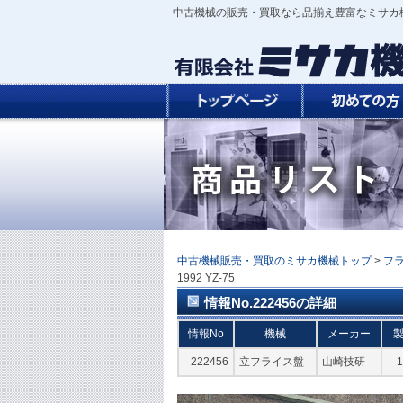
中古機械の販売・買取なら品揃え豊富なミサカ
中古機械販売・買取のミサカ機械トップ
>
フ
1992 YZ-75
情報No.222456の詳細
情報No
機械
メーカー
222456
立フライス盤
山崎技研
1