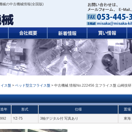
機械の中古機械情報(全国版)
misaka@misaka-kik
ライス盤
>
ベッド型立フライス盤
> 中古機械 情報No.222456 立フライス盤 山崎技研
製造年
形式
仕様
置場
992
YZ-75
3軸デジタル付 写真あり
東海