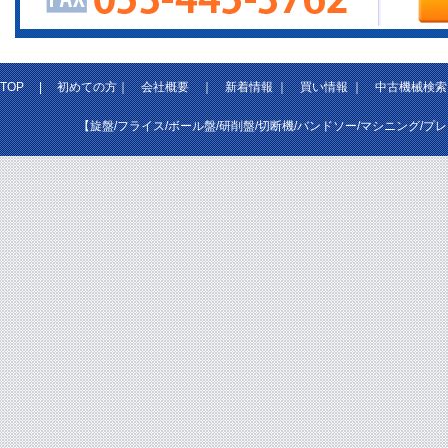
TOP
|
初めての方
｜
会社概要
｜
新着情報
｜
買い情報
｜
中古機械検索
【旋盤/フライス/ボール盤/研削盤/切断機/バンドソー/マシニング/プ