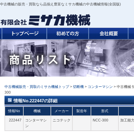
中古機械の販売・買取なら品揃え豊富なミサカ機械の中古機械情報(全国版)
中古機械販売・買取のミサカ機械トップ
>
切断機
>
コンターマシン
> 中古機械 
300
情報No.222447の詳細
情報No
機械
メーカー
製造年
形式
222447
コンターマシ
ニコテック
NCC-300
加工能力:
ン