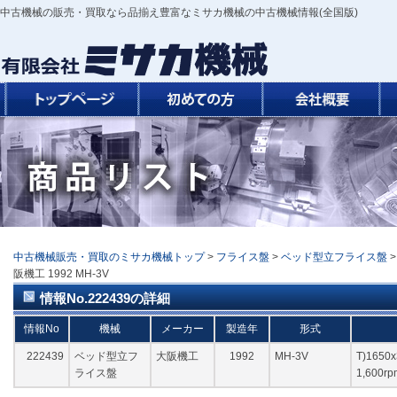
中古機械の販売・買取なら品揃え豊富なミサカ機械の中古機械情報(全国版)
中古機械販売・買取のミサカ機械トップ
>
フライス盤
>
ベッド型立フライス盤
阪機工 1992 MH-3V
情報No.222439の詳細
情報No
機械
メーカー
製造年
形式
222439
ベッド型立フ
大阪機工
1992
MH-3V
T)1650x
ライス盤
1,600r