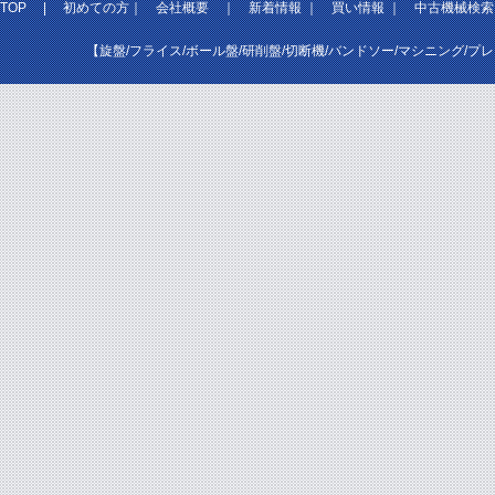
TOP
|
初めての方
｜
会社概要
｜
新着情報
｜
買い情報
｜
中古機械検索
【旋盤/フライス/ボール盤/研削盤/切断機/バンドソー/マシニング/プ