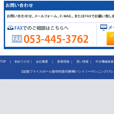
TOP
|
初めての方
｜
会社概要
｜
新着情報
｜
買い情報
｜
中古機械検索
【旋盤/フライス/ボール盤/研削盤/切断機/バンドソー/マシニング/プ