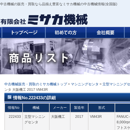
中古機械の販売・買取なら品揃え豊富なミサカ機械の中古機械情報(全国版)
中古機械販売・買取のミサカ機械トップ
>
マシニングセンタ
>
立型マシニング
ンタ 大阪機工 2017 VM43R
情報No.222433の詳細
情報No
機械
メーカー
製造年
形式
222433
立型マシニン
大阪機工
2017
VM43R
FANUC-3
グセンタ
8,000r
フトスケ