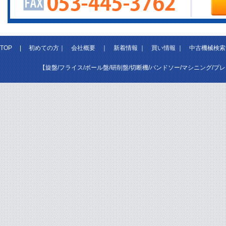
TOP
|
初めての方
｜
会社概要
｜
新着情報
｜
買い情報
｜
中古機械検索
【旋盤/フライス/ボール盤/研削盤/切断機/バンドソー/マシニング/プ