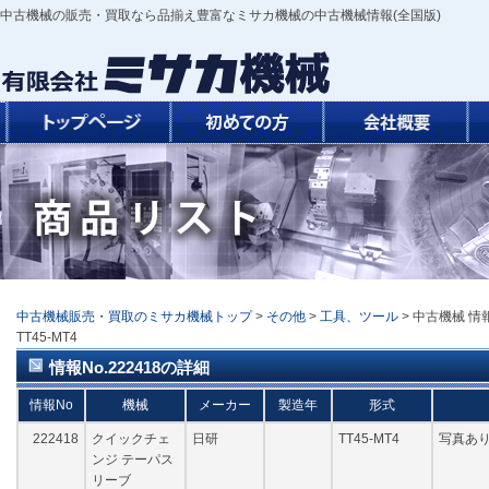
中古機械の販売・買取なら品揃え豊富なミサカ機械の中古機械情報(全国版)
中古機械販売・買取のミサカ機械トップ
>
その他
>
工具、ツール
> 中古機械 情
TT45-MT4
情報No.222418の詳細
情報No
機械
メーカー
製造年
形式
222418
クイックチェ
日研
TT45-MT4
写真あり
ンジ テーパス
リーブ