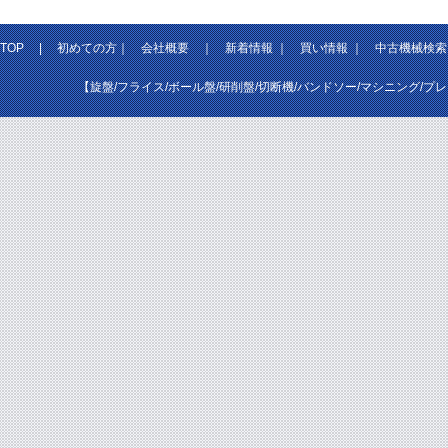
TOP
|
初めての方
｜
会社概要
｜
新着情報
｜
買い情報
｜
中古機械検索
【旋盤/フライス/ボール盤/研削盤/切断機/バンドソー/マシニング/プ