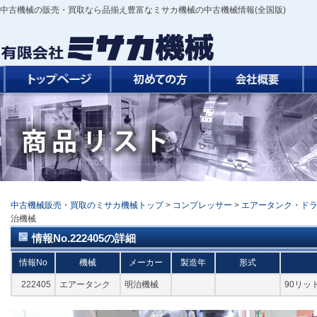
中古機械の販売・買取なら品揃え豊富なミサカ機械の中古機械情報(全国版)
中古機械販売・買取のミサカ機械トップ
>
コンプレッサー
>
エアータンク・ド
治機械
情報No.222405の詳細
情報No
機械
メーカー
製造年
形式
222405
エアータンク
明治機械
90リッ