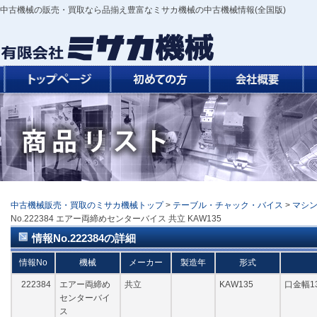
中古機械の販売・買取なら品揃え豊富なミサカ機械の中古機械情報(全国版)
中古機械販売・買取のミサカ機械トップ
>
テーブル・チャック・バイス
>
マシ
No.222384 エアー両締めセンターバイス 共立 KAW135
情報No.222384の詳細
情報No
機械
メーカー
製造年
形式
222384
エアー両締め
共立
KAW135
口金幅1
センターバイ
ス