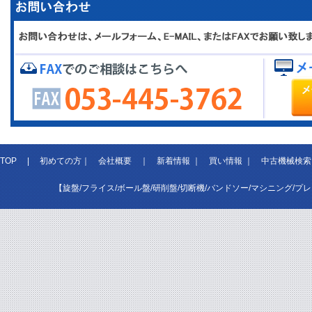
TOP
|
初めての方
｜
会社概要
｜
新着情報
｜
買い情報
｜
中古機械検索
【旋盤/フライス/ボール盤/研削盤/切断機/バンドソー/マシニング/プ