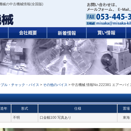
機械の中古機械情報(全国版)
misaka@misaka-kik
ーブル・チャック・バイス
>
その他のバイス
> 中古機械 情報No.222381 エアーバイ
製造年
形式
仕様
置場
不明
口金幅100 写真あり
東海