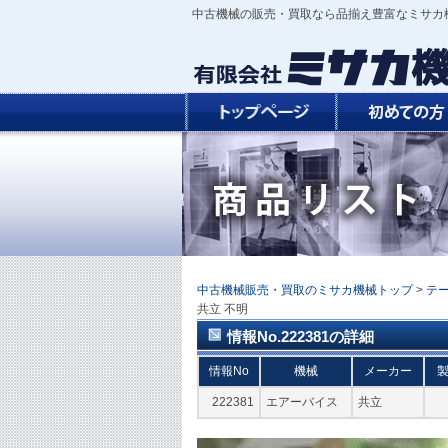
中古機械の販売・買取なら品揃え豊富なミサカ
中古機械販売・買取のミサカ機械トップ
>
テ
共立 不明
情報No.222381の詳細
情報No
機械
メーカー
222381
エアーバイス
共立