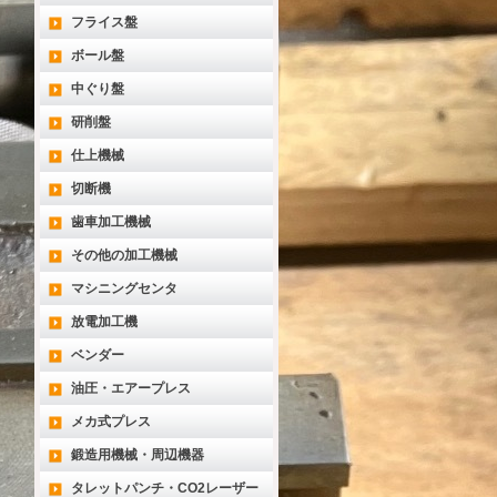
フライス盤
ボール盤
中ぐり盤
研削盤
仕上機械
切断機
歯車加工機械
その他の加工機械
マシニングセンタ
放電加工機
ベンダー
油圧・エアープレス
メカ式プレス
鍛造用機械・周辺機器
タレットパンチ・CO2レーザー