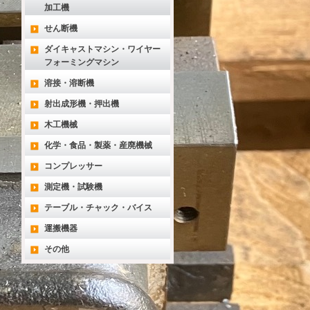
加工機
せん断機
ダイキャストマシン・ワイヤー
フォーミングマシン
溶接・溶断機
射出成形機・押出機
木工機械
化学・食品・製薬・産廃機械
コンプレッサー
測定機・試験機
テーブル・チャック・バイス
運搬機器
その他