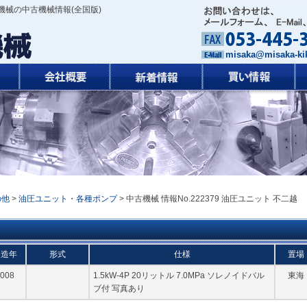
機械の中古機械情報(全国版)
misaka@misaka-kik
の他
>
油圧ユニット・各種ポンプ
> 中古機械 情報No.222379 油圧ユニット 不二越
製造年
形式
仕様
置場
008
1.5kW-4P 20リットル 7.0MPa ソレノイドバル
東海
ブ付 写真あり