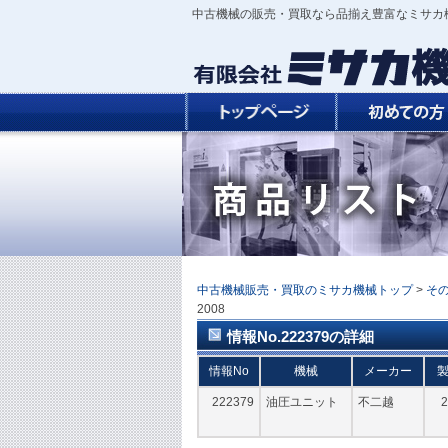
中古機械の販売・買取なら品揃え豊富なミサカ
中古機械販売・買取のミサカ機械トップ
>
そ
2008
情報No.222379の詳細
情報No
機械
メーカー
222379
油圧ユニット
不二越
2