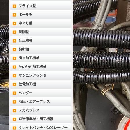
フライス盤
ボール盤
中ぐり盤
研削盤
仕上機械
切断機
歯車加工機械
その他の加工機械
マシニングセンタ
放電加工機
ベンダー
油圧・エアープレス
メカ式プレス
鍛造用機械・周辺機器
タレットパンチ・CO2レーザー