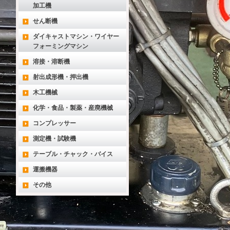
加工機
せん断機
ダイキャストマシン・ワイヤー
フォーミングマシン
溶接・溶断機
射出成形機・押出機
木工機械
化学・食品・製薬・産廃機械
コンプレッサー
測定機・試験機
テーブル・チャック・バイス
運搬機器
その他