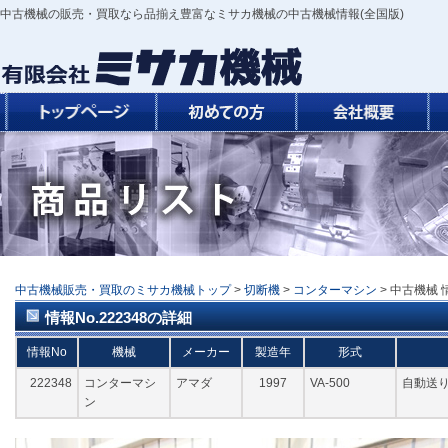
中古機械の販売・買取なら品揃え豊富なミサカ機械の中古機械情報(全国版)
中古機械販売・買取のミサカ機械トップ
>
切断機
>
コンターマシン
> 中古機械 
情報No.222348の詳細
情報No
機械
メーカー
製造年
形式
222348
コンターマシ
アマダ
1997
VA-500
自動送り
ン