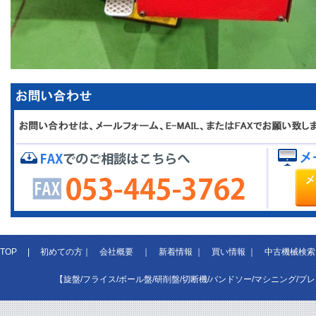
TOP
|
初めての方
｜
会社概要
｜
新着情報
｜
買い情報
｜
中古機械検索
【旋盤/フライス/ボール盤/研削盤/切断機/バンドソー/マシニング/プ