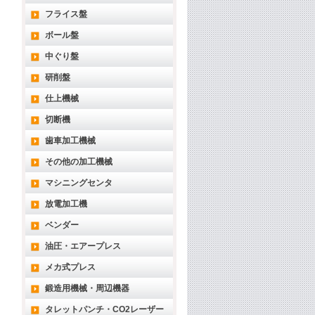
フライス盤
ボール盤
中ぐり盤
研削盤
仕上機械
切断機
歯車加工機械
その他の加工機械
マシニングセンタ
放電加工機
ベンダー
油圧・エアープレス
メカ式プレス
鍛造用機械・周辺機器
タレットパンチ・CO2レーザー