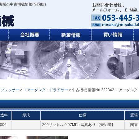
機械の中古機械情報(全国版)
misaka@misaka-kik
ンプレッサー
>
エアータンク・ドライヤー
> 中古機械 情報No.222342 エアータンク
製造年
形式
仕様
置場
006
200リットル 0.97MPa 写真あり 【売約済】
関東