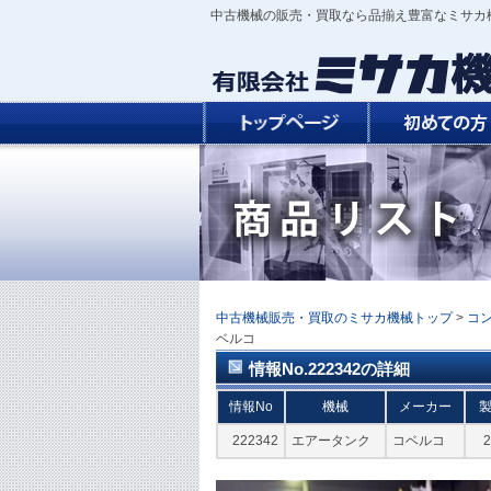
中古機械の販売・買取なら品揃え豊富なミサカ
中古機械販売・買取のミサカ機械トップ
>
コ
ベルコ
情報No.222342の詳細
情報No
機械
メーカー
222342
エアータンク
コベルコ
2