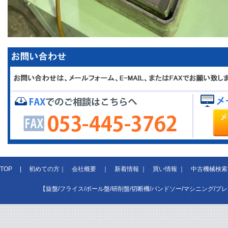
TOP
|
初めての方
｜
会社概要
｜
新着情報
｜
買い情報
｜
中古機械検索
【旋盤/フライス/ボール盤/研削盤/切断機/バンドソー/マシニング/プ