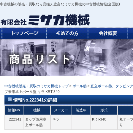
中古機械の販売・買取なら品揃え豊富なミサカ機械の中古機械情報(全国版)
中古機械販売・買取のミサカ機械トップ
>
ボール盤
>
直立ボール盤、タッピン
プ兼用卓上ボール盤 キラ KRT-340
情報No.222341の詳細
情報No
機械
メーカー
製造年
形式
222341
タップ兼用卓
キラ
KRT-340
丸テーブ
上ボール盤
り