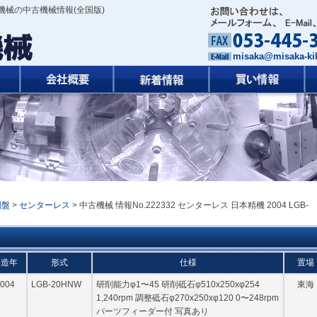
機械の中古機械情報(全国版)
misaka@misaka-kik
削盤
>
センターレス
> 中古機械 情報No.222332 センターレス 日本精機 2004 LGB-
製造年
形式
仕様
置場
004
LGB-20HNW
研削能力φ1〜45 研削砥石φ510x250xφ254
東海
1,240rpm 調整砥石φ270x250xφ120 0〜248rpm
パーツフィーダー付 写真あり