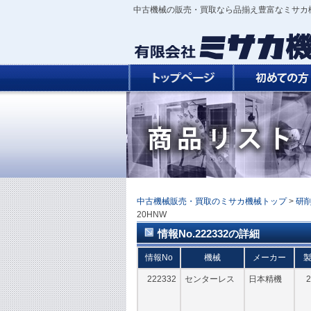
中古機械の販売・買取なら品揃え豊富なミサカ
中古機械販売・買取のミサカ機械トップ
>
研
20HNW
情報No.222332の詳細
情報No
機械
メーカー
222332
センターレス
日本精機
2