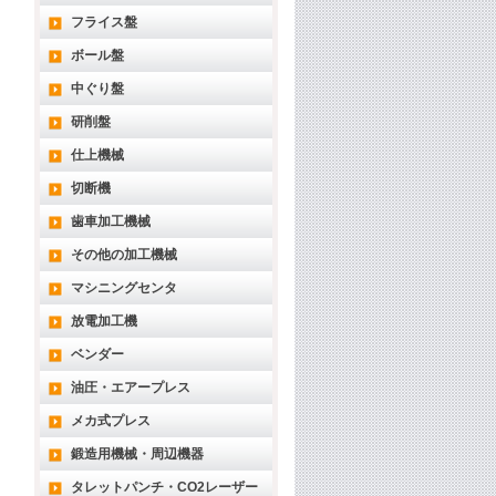
フライス盤
ボール盤
中ぐり盤
研削盤
仕上機械
切断機
歯車加工機械
その他の加工機械
マシニングセンタ
放電加工機
ベンダー
油圧・エアープレス
メカ式プレス
鍛造用機械・周辺機器
タレットパンチ・CO2レーザー