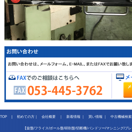
TOP
|
初めての方
｜
会社概要
｜
新着情報
｜
買い情報
｜
中古機械検索
【旋盤/フライス/ボール盤/研削盤/切断機/バンドソー/マシニング/プ