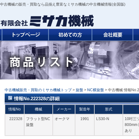
中古機械の販売・買取なら品揃え豊富なミサカ機械の中古機械情報(全国版)
中古機械販売・買取のミサカ機械トップ
>
旋盤
>
NC横旋盤
> 中古機械 情報No.2
情報No.222328の詳細
情報No
機械
メーカー
製造年
形式
222328
フラット型NC
オークマ
1991
LS30-N
10吋三
旋盤
800m
あり