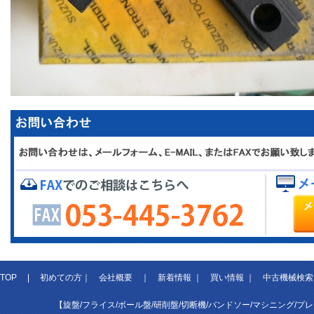
TOP
|
初めての方
｜
会社概要
｜
新着情報
｜
買い情報
｜
中古機械検索
【旋盤/フライス/ボール盤/研削盤/切断機/バンドソー/マシニング/プ