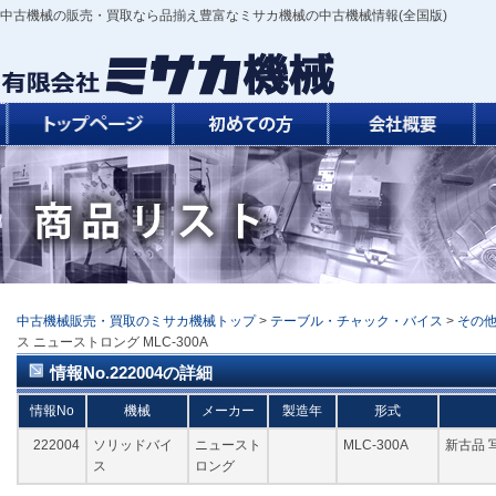
中古機械の販売・買取なら品揃え豊富なミサカ機械の中古機械情報(全国版)
中古機械販売・買取のミサカ機械トップ
>
テーブル・チャック・バイス
>
その
ス ニューストロング MLC-300A
情報No.222004の詳細
情報No
機械
メーカー
製造年
形式
222004
ソリッドバイ
ニュースト
MLC-300A
新古品 
ス
ロング