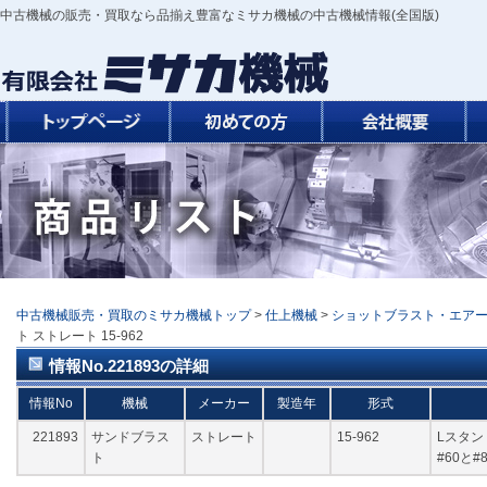
中古機械の販売・買取なら品揃え豊富なミサカ機械の中古機械情報(全国版)
中古機械販売・買取のミサカ機械トップ
>
仕上機械
>
ショットブラスト・エア
ト ストレート 15-962
情報No.221893の詳細
情報No
機械
メーカー
製造年
形式
221893
サンドブラス
ストレート
15-962
Lスタン
ト
#60と