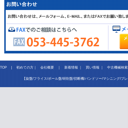
TOP
|
初めての方
｜
会社概要
｜
新着情報
｜
買い情報
｜
中古機械検索
【旋盤/フライス/ボール盤/研削盤/切断機/バンドソー/マシニング/プ