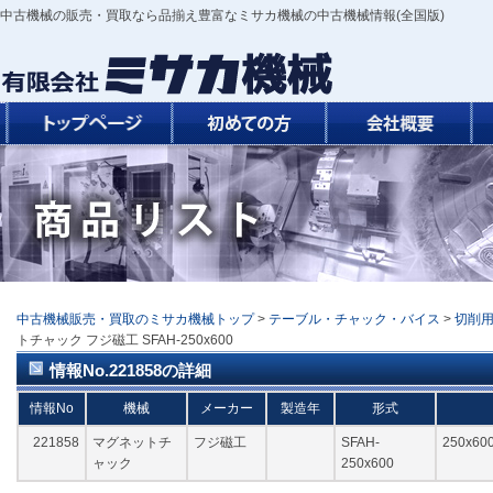
中古機械の販売・買取なら品揃え豊富なミサカ機械の中古機械情報(全国版)
中古機械販売・買取のミサカ機械トップ
>
テーブル・チャック・バイス
>
切削
トチャック フジ磁工 SFAH-250x600
情報No.221858の詳細
情報No
機械
メーカー
製造年
形式
221858
マグネットチ
フジ磁工
SFAH-
250x6
ャック
250x600