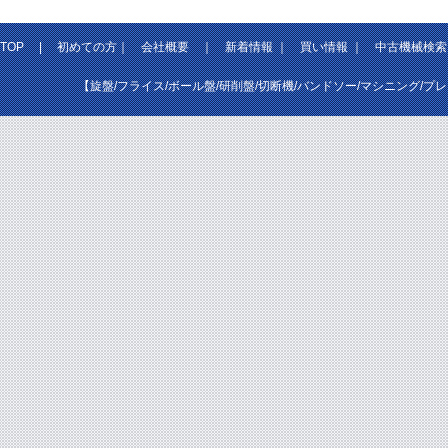
TOP
|
初めての方
｜
会社概要
｜
新着情報
｜
買い情報
｜
中古機械検索
【旋盤/フライス/ボール盤/研削盤/切断機/バンドソー/マシニング/プ