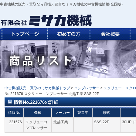
中古機械の販売・買取なら品揃え豊富なミサカ機械の中古機械情報(全国版)
中古機械販売・買取のミサカ機械トップ
>
コンプレッサー
>
スクリュー・スク
No.221676 スクリューコンプレッサー 北越工業 SAS-22P
情報No.221676の詳細
情報No
機械
メーカー
製造年
形式
221676
スクリューコ
北越工業
SAS-22P
30HP
ンプレッサー