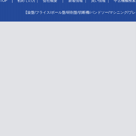
TOP
|
初めての方
｜
会社概要
｜
新着情報
｜
買い情報
｜
中古機械検索
【旋盤/フライス/ボール盤/研削盤/切断機/バンドソー/マシニング/プ