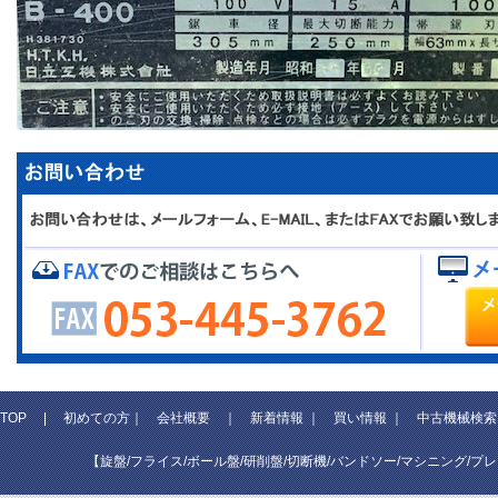
TOP
|
初めての方
｜
会社概要
｜
新着情報
｜
買い情報
｜
中古機械検索
【旋盤/フライス/ボール盤/研削盤/切断機/バンドソー/マシニング/プ