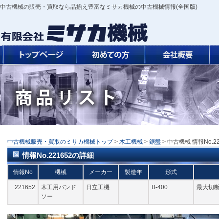
中古機械の販売・買取なら品揃え豊富なミサカ機械の中古機械情報(全国版)
中古機械販売・買取のミサカ機械トップ
>
木工機械
>
鋸盤
> 中古機械 情報No.2
情報No.221652の詳細
情報No
機械
メーカー
製造年
形式
221652
木工用バンド
日立工機
B-400
最大切断
ソー