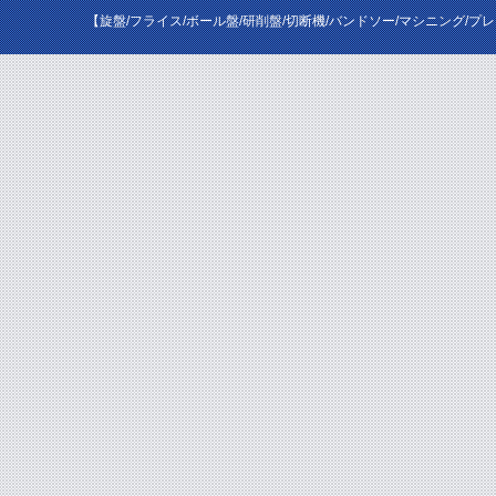
【旋盤/フライス/ボール盤/研削盤/切断機/バンドソー/マシニング/プ