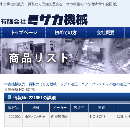
中古機械の販売・買取なら品揃え豊富なミサカ機械の中古機械情報(全国版)
中古機械販売・買取のミサカ機械トップ
>
油圧・エアープレス
>
その他の油圧
田製作所 NC-BCP3
情報No.221651の詳細
情報No
機械
メーカー
製造年
形式
221651
油圧パンチャ
西田製作所
NC-BCP3
写真あ
ー