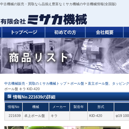
中古機械の販売・買取なら品揃え豊富なミサカ機械の中古機械情報(全国版)
中古機械販売・買取のミサカ機械トップ
>
ボール盤
>
直立ボール盤、タッピン
ボール盤 キラ KID-420
情報No.221639の詳細
情報No
機械
メーカー
製造年
形式
221639
卓上ボール盤
キラ
KID-420
φ19 1