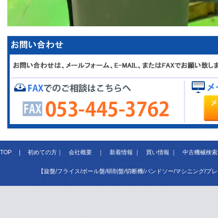
TOP
|
初めての方
｜
会社概要
｜
新着情報
｜
買い情報
｜
中古機械検索
【旋盤/フライス/ボール盤/研削盤/切断機/バンドソー/マシニング/プ